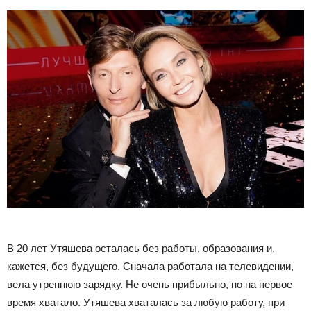
В 20 лет Утяшева осталась без работы, образования и,
кажется, без будущего. Сначала работала на телевидении,
вела утреннюю зарядку. Не очень прибыльно, но на первое
время хватало. Утяшева хваталась за любую работу, при