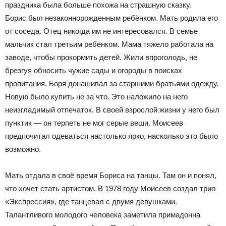
праздника была больше похожа на страшную сказку.
Борис был незаконнорожденным ребёнком. Мать родила его
от соседа. Отец никогда им не интересовался. В семье
мальчик стал третьим ребёнком. Мама тяжело работала на
заводе, чтобы прокормить детей. Жили впроголодь, не
брезгуя обносить чужие сады и огороды в поисках
пропитания. Боря донашивал за старшими братьями одежду.
Новую было купить не за что. Это наложило на него
неизгладимый отпечаток. В своей взрослой жизни у него был
пунктик — он терпеть не мог серые вещи. Моисеев
предпочитал одеваться настолько ярко, насколько это было
возможно.
Мать отдала в своё время Бориса на танцы. Там он и понял,
что хочет стать артистом. В 1978 году Моисеев создал трио
«Экспрессия», где танцевал с двумя девушками.
Талантливого молодого человека заметила примадонна