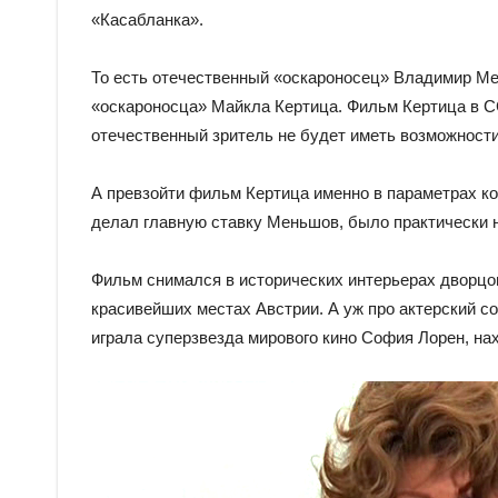
«Касабланка».
То есть отечественный «оскароносец» Владимир М
«оскароносца» Майкла Кертица. Фильм Кертица в С
отечественный зритель не будет иметь возможности
А превзойти фильм Кертица именно в параметрах кос
делал главную ставку Меньшов, было практически 
Фильм снимался в исторических интерьерах дворцо
красивейших местах Австрии. А уж про актерский с
играла суперзвезда мирового кино София Лорен, на