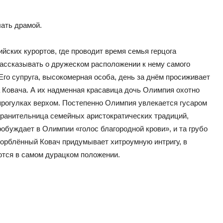
ать драмой.
йских курортов, где проводит время семья герцога
 рассказывать о дружеском расположении к нему самого
 Его супруга, высокомерная особа, день за днём просиживает
а Ковача. А их надменная красавица дочь Олимпия охотно
 прогулках верхом. Постепенно Олимпия увлекается гусаром
 хранительница семейных аристократических традиций,
обуждает в Олимпии «голос благородной крови», и та грубо
корблённый Ковач придумывает хитроумную интригу, в
ются в самом дурацком положении.