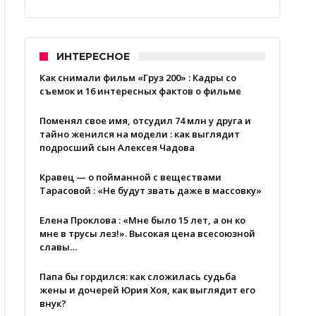
ИНТЕРЕСНОЕ
Как снимали фильм «Груз 200» : Кадры со
съемок и 16 интересных фактов о фильме
Поменял свое имя, отсудил 74 млн у друга и
тайно женился на модели : как выглядит
подросший сын Алексея Чадова
Кравец — о пойманной с веществами
Тарасовой : «Не будут звать даже в массовку»
Елена Проклова : «Мне было 15 лет, а он ко
мне в трусы лез!». Высокая цена всесоюзной
славы…
Папа бы гордился: как сложилась судьба
жены и дочерей Юрия Хоя, как выглядит его
внук?