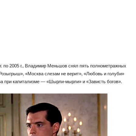
г. по 2005 г., Владимир Меньшов снял пять полнометражных
озыгрыш», «Москва слезам не верит», «Любовь и голуби»
ва при капитализме — «Шырли-мырли» и «Зависть богов».