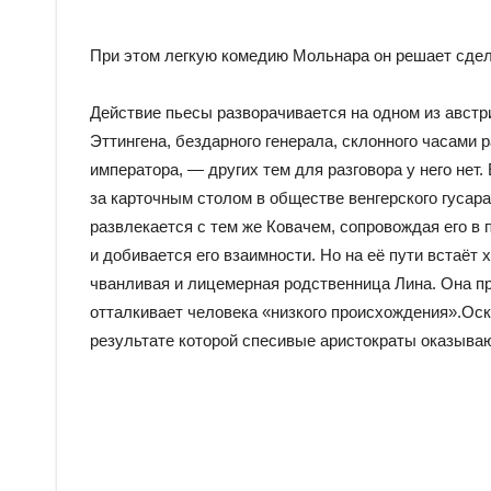
При этом легкую комедию Мольнара он решает сдел
Действие пьесы разворачивается на одном из австри
Эттингена, бездарного генерала, склонного часами
императора, — других тем для разговора у него нет.
за карточным столом в обществе венгерского гусар
развлекается с тем же Ковачем, сопровождая его в
и добивается его взаимности. Но на её пути встаёт
чванливая и лицемерная родственница Лина. Она пр
отталкивает человека «низкого происхождения».Ос
результате которой спесивые аристократы оказыва