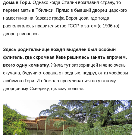
дома в Гори.
Однако когда Сталин возглавил страну, то
перевез мать в Тбилиси. Прямо в бывший дворец царского
наместника на Кавказе графа Воронцова, где тогда
располагалось правительство ГССР, а затем (с 1936-го),
дворец пионеров.
Здесь родительнице вождя выделен был особый
флигель, где скромная Кеке решилась занять впрочем,
всего одну комнатку.
Жила тут затворницей и явно очень
скучала, будучи оторвана от родных, подруг, от атмосферы
любимого Гори. И обожала прогуливаться по уютному
дворцовому Скверику, целому поныне.