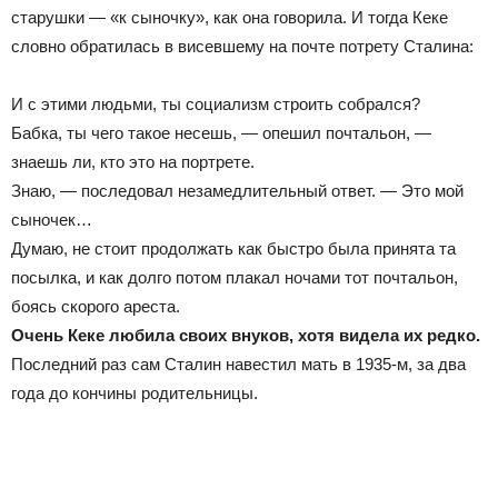
старушки — «к сыночку», как она говорила. И тогда Кеке
словно обратилась в висевшему на почте потрету Сталина:
И с этими людьми, ты социализм строить собрался?
Бабка, ты чего такое несешь, — опешил почтальон, —
знаешь ли, кто это на портрете.
Знаю, — последовал незамедлительный ответ. — Это мой
сыночек…
Думаю, не стоит продолжать как быстро была принята та
посылка, и как долго потом плакал ночами тот почтальон,
боясь скорого ареста.
Очень Кеке любила своих внуков, хотя видела их редко.
Последний раз сам Сталин навестил мать в 1935-м, за два
года до кончины родительницы.