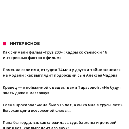
ИНТЕРЕСНОЕ
Как снимали фильм «Груз 200» : Кадры со съемок и 16
интересных фактов о фильме
Поменял свое имя, отсудил 74 млн у друга и тайно женился
на модели : как выглядит подросший сын Алексея Чадова
Кравец — о пойманной с веществами Тарасовой : «Не будут
звать даже в массовку»
Елена Проклова : «Мне было 15 лет, а он ко мне в трусы лез!».
Высокая цена всесоюзной славы…
Папа бы гордился: как сложилась судьба жены и дочерей
Юрия Хоя, как выглядит его внук?