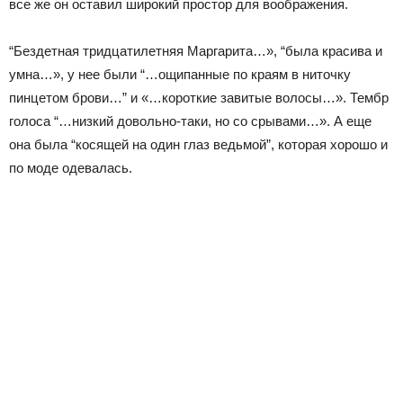
все же он оставил широкий простор для воображения.
“Бездетная тридцатилетняя Маргарита…», “была красива и
умна…», у нее были “…ощипанные по краям в ниточку
пинцетом брови…” и «…короткие завитые волосы…». Тембр
голоса “…низкий довольно‑таки, но со срывами…». А еще
она была “косящей на один глаз ведьмой”, которая хорошо и
по моде одевалась.