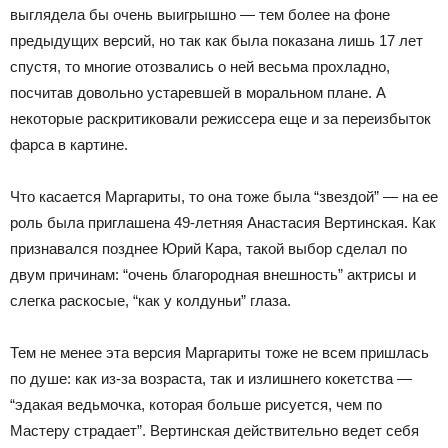
выглядела бы очень выигрышно — тем более на фоне
предыдущих версий, но так как была показана лишь 17 лет
спустя, то многие отозвались о ней весьма прохладно,
посчитав довольно устаревшей в моральном плане. А
некоторые раскритиковали режиссера еще и за переизбыток
фарса в картине.
Что касается Маргариты, то она тоже была “звездой” — на ее
роль была приглашена 49-летняя Анастасия Вертинская. Как
признавался позднее Юрий Кара, такой выбор сделал по
двум причинам: “очень благородная внешность” актрисы и
слегка раскосые, “как у колдуньи” глаза.
Тем не менее эта версия Маргариты тоже не всем пришлась
по душе: как из-за возраста, так и излишнего кокетства —
“эдакая ведьмочка, которая больше рисуется, чем по
Мастеру страдает”. Вертинская действительно ведет себя