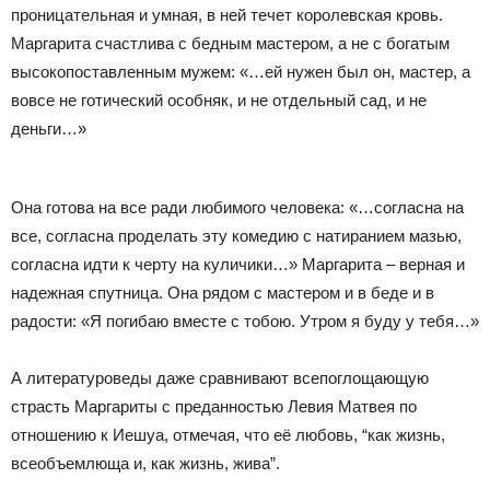
проницательная и умная, в ней течет королевская кровь.
Маргарита счастлива с бедным мастером, а не с богатым
высокопоставленным мужем: «…ей нужен был он, мастер, а
вовсе не готический особняк, и не отдельный сад, и не
деньги…»
Она готова на все ради любимого человека: «…согласна на
все, согласна проделать эту комедию с натиранием мазью,
согласна идти к черту на куличики…» Маргарита – верная и
надежная спутница. Она рядом с мастером и в беде и в
радости: «Я погибаю вместе с тобою. Утром я буду у тебя…»
А литературоведы даже сравнивают всепоглощающую
страсть Маргариты с преданностью Левия Матвея по
отношению к Иешуа, отмечая, что её любовь, “как жизнь,
всеобъемлюща и, как жизнь, жива”.