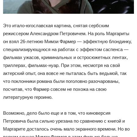
Это итало-югославская картина, снятая сербским
режиссером Александром Петровичем. На роль Маргариты
он взял 26-летнюю Мимзи Фармер — эффектную блондинку,
специализирующуюся на работах с эффектом саспенса —
фильмах ужасов, криминальных и остросюжетных лентах,
триллерах, фильмах-нуар. При этом, несмотря на свой
актерский опыт, она вовсе не пыталась быть ведьмой, так
что поклонники романа были поголовно разочарованы,
посчитав, что Фармер совсем не похожа на свою
литературную героиню.
Возможно, дело было еще и в том, что киноверсия
Петровича была сильно урезана по сравнению с книгой и
Маргарите досталось очень мало экранного времени. Но во
всяком случае Мимзи Фармер в этом фильме больше