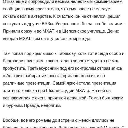
Отказ еще и сопроводили весьма нелестным комментарием,
сообщив юному соискателю, что ему вовсе не следует
искать себя в актерстве. К счастью, он не отчаялся, решил
поступать в другие ВУЗы. Уверенность была в себе великая.
Приняли сразу и во МХАТ и в Щепкинское училище. Денис
выбрал МХАТ. Там он отучился четыре года.
Там попал под крылышко к Табакову, хоть тот всегда особо и
благоволи приезжим, такого талантливого студента не мог
пропустить. Третьекурсники под его контролем отправились
в Австрию набираться опыта, приглашал он их и на
различные презентации. Самой яркой стала презентация
элитного коньяка при Школе-студии МХАТа. На ней он
познакомился с очень приятной девушкой. Роман был ярким
и бурным. Правда, недолгим.
Вообще, все его романы до встречи с женой длились не
больше года, полутора лет. Даже роман с певицей Максим. С