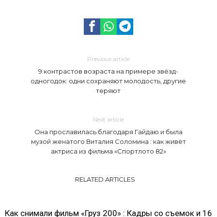
Previous article
9 контрастов возраста на примере звёзд-
одногодок: одни сохраняют молодость, другие
теряют
Next article
Она прославилась благодаря Гайдаю и была
музой женатого Виталия Соломина : как живёт
актриса из фильма «Спортлото 82»
RELATED ARTICLES
Как снимали фильм «Груз 200» : Кадры со съемок и 16