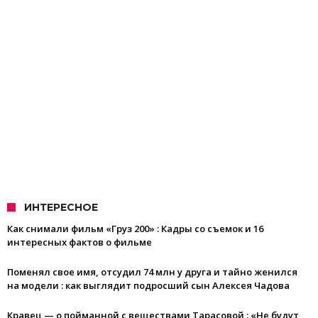
ИНТЕРЕСНОЕ
Как снимали фильм «Груз 200» : Кадры со съемок и 16
интересных фактов о фильме
Поменял свое имя, отсудил 74 млн у друга и тайно женился
на модели : как выглядит подросший сын Алексея Чадова
Кравец — о пойманной с веществами Тарасовой : «Не будут