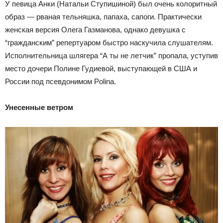
У певица Анки (Натальи Ступишиной) был очень колоритный
образ — рваная тельняшка, папаха, сапоги. Практически
женская версия Олега Газманова, однако девушка с
“гражданским” репертуаром быстро наскучила слушателям.
Исполнительница шлягера “А ты не летчик” пропала, уступив
место дочери Полине Гудиевой, выступающей в США и
России под псевдонимом Polina.
Унесенные ветром