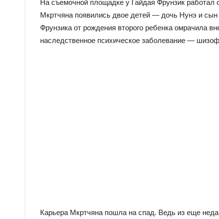
На съемочной площадке у Гайдая Фрунзик работал с
Мкртчяна появились двое детей — дочь Нунэ и сын В
Фрунзика от рождения второго ребенка омрачила в
наследственное психическое заболевание — шизоф
Карьера Мкртчяна пошла на спад. Ведь из еще недав