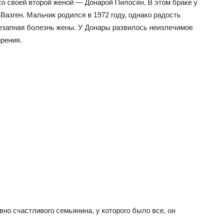
о своей второй женой — Донарой Пилосян. В этом браке у
азген. Мальчик родился в 1972 году, однако радость
незапная болезнь жены. У Донары развилось неизлечимое
рения.
но счастливого семьянина, у которого было все, он