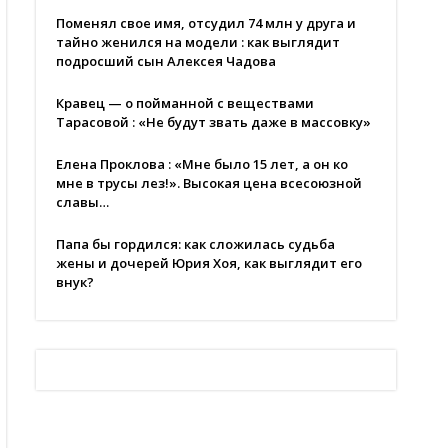
Поменял свое имя, отсудил 74 млн у друга и
тайно женился на модели : как выглядит
подросший сын Алексея Чадова
Кравец — о пойманной с веществами
Тарасовой : «Не будут звать даже в массовку»
Елена Проклова : «Мне было 15 лет, а он ко
мне в трусы лез!». Высокая цена всесоюзной
славы…
Папа бы гордился: как сложилась судьба
жены и дочерей Юрия Хоя, как выглядит его
внук?