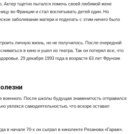
ю. Актер тщетно пытался помочь своей любимой жене
ницу во Франции и стал воспитывать детей один. Но
ское заболевание матери и поделать с этим ничего было
строить личную жизнь, но не получилось. После очередной
ниматься в кино и ушел из театра. Так он потерял все, что
доровье. 29 декабря 1993 года в возрасте 63 лет Фрунзик
болезни
ье военного. После школы будущая знаменитость отправился
ьно увлекся самодеятельностью, что вскоре оставил
гда в начале 70-х он сыграл в киноленте Рязанова «Гараж».