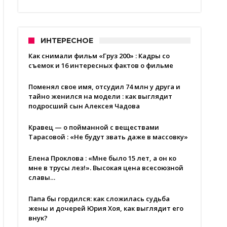
ИНТЕРЕСНОЕ
Как снимали фильм «Груз 200» : Кадры со
съемок и 16 интересных фактов о фильме
Поменял свое имя, отсудил 74 млн у друга и
тайно женился на модели : как выглядит
подросший сын Алексея Чадова
Кравец — о пойманной с веществами
Тарасовой : «Не будут звать даже в массовку»
Елена Проклова : «Мне было 15 лет, а он ко
мне в трусы лез!». Высокая цена всесоюзной
славы…
Папа бы гордился: как сложилась судьба
жены и дочерей Юрия Хоя, как выглядит его
внук?