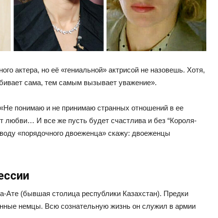
ого актера, но её «гениальной» актрисой не назовешь. Хотя,
робивает сама, тем самым вызывает уважение».
: «Не понимаю и не принимаю странных отношений в ее
т любви… И все же пусть будет счастлива и без “Короля-
поводу «порядочного двоеженца» скажу: двоеженцы
ессии
ма-Ате (бывшая столица республики Казахстан). Предки
анные немцы. Всю сознательную жизнь он служил в армии