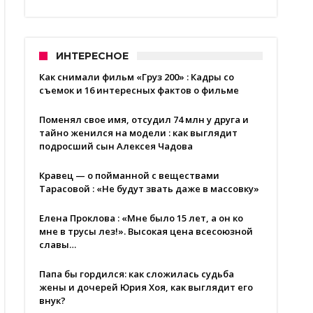
ИНТЕРЕСНОЕ
Как снимали фильм «Груз 200» : Кадры со
съемок и 16 интересных фактов о фильме
Поменял свое имя, отсудил 74 млн у друга и
тайно женился на модели : как выглядит
подросший сын Алексея Чадова
Кравец — о пойманной с веществами
Тарасовой : «Не будут звать даже в массовку»
Елена Проклова : «Мне было 15 лет, а он ко
мне в трусы лез!». Высокая цена всесоюзной
славы…
Папа бы гордился: как сложилась судьба
жены и дочерей Юрия Хоя, как выглядит его
внук?