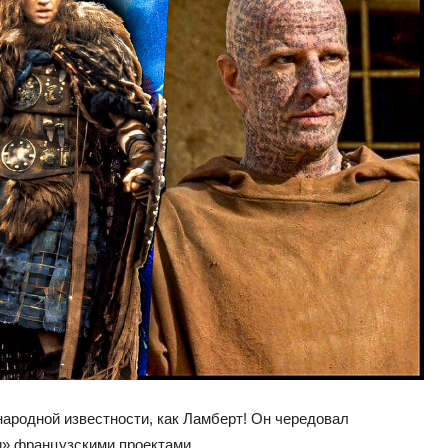
народной известности, как Ламберт! Он чередовал
и» французскими проектами.