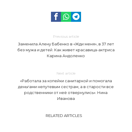
Previous article
Заменила Алену Бабенко в «Жди меня», в 37 лет
без мужа и детей. Как живет красавица-актриса
Карина Андоленко
Next article
«Работала за копейки санитаркой и помогала
деньгами непутевым сестрам, а в старости все
родственники от неё отвернулись». Нина
Иванова
RELATED ARTICLES