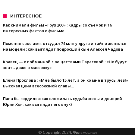
ИНТЕРЕСНОЕ
Как снимали фильм «Груз 200» : Кадры со съемок и 16
интересных фактов о фильме
Поменял свое имя, отсудил 74 млн у друга и тайно женился
на модели : как выглядит подросший сын Алексея Чадова
Кравец — о пойманной с веществами Тарасовой : «Не будут
звать даже в массовку»
Елена Проклова : «Мне было 15 лет, а он ко мне в трусы лез!».
Высокая цена всесоюзной славы…
Папа бы гордился: как сложилась судьба жены и дочерей
Юрия Хоя, как выглядит его внук?
© Copyright 2024, Фильмошная