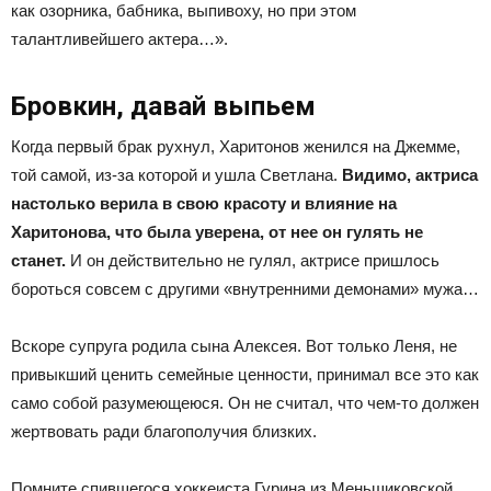
как озорника, бабника, выпивоху, но при этом
талантливейшего актера…».
Бровкин, давай выпьем
Когда первый брак рухнул, Харитонов женился на Джемме,
той самой, из-за которой и ушла Светлана.
Видимо, актриса
настолько верила в свою красоту и влияние на
Харитонова, что была уверена, от нее он гулять не
станет.
И он действительно не гулял, актрисе пришлось
бороться совсем с другими «внутренними демонами» мужа…
Вскоре супруга родила сына Алексея. Вот только Леня, не
привыкший ценить семейные ценности, принимал все это как
само собой разумеющеюся. Он не считал, что чем-то должен
жертвовать ради благополучия близких.
Помните спившегося хоккеиста Гурина из Меньшиковской