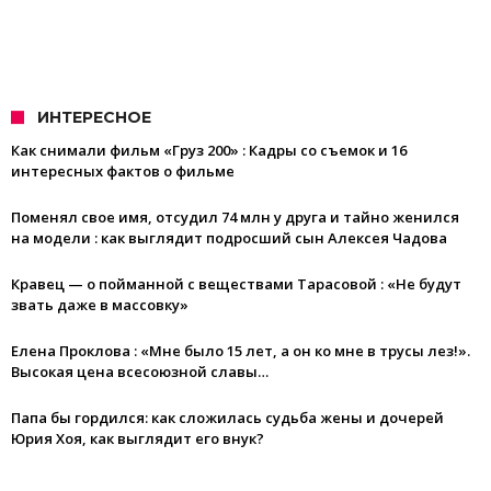
ИНТЕРЕСНОЕ
Как снимали фильм «Груз 200» : Кадры со съемок и 16
интересных фактов о фильме
Поменял свое имя, отсудил 74 млн у друга и тайно женился
на модели : как выглядит подросший сын Алексея Чадова
Кравец — о пойманной с веществами Тарасовой : «Не будут
звать даже в массовку»
Елена Проклова : «Мне было 15 лет, а он ко мне в трусы лез!».
Высокая цена всесоюзной славы…
Папа бы гордился: как сложилась судьба жены и дочерей
Юрия Хоя, как выглядит его внук?