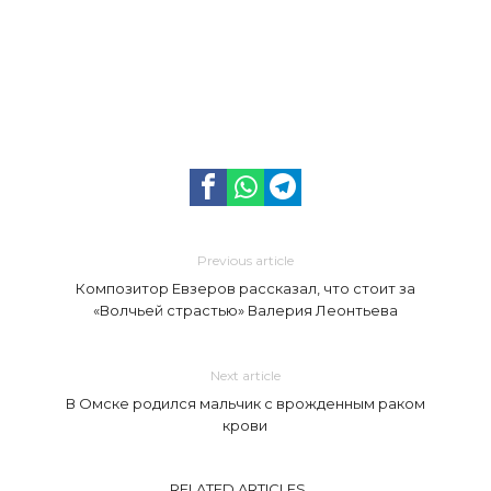
Previous article
Композитор Евзеров рассказал, что стоит за
«Волчьей страстью» Валерия Леонтьева
Next article
В Омске родился мальчик с врожденным раком
крови
RELATED ARTICLES