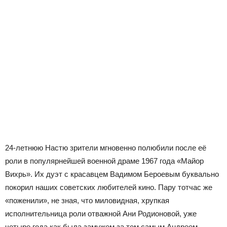
24-летнюю Настю зрители мгновенно полюбили после её
роли в популярнейшей военной драме 1967 года «Майор
Вихрь». Их дуэт с красавцем Вадимом Бероевым буквально
покорил наших советских любителей кино. Пару тотчас же
«поженили», не зная, что миловидная, хрупкая
исполнительница роли отважной Ани Родионовой, уже
четыре года как была замужем за тем самым Андреем