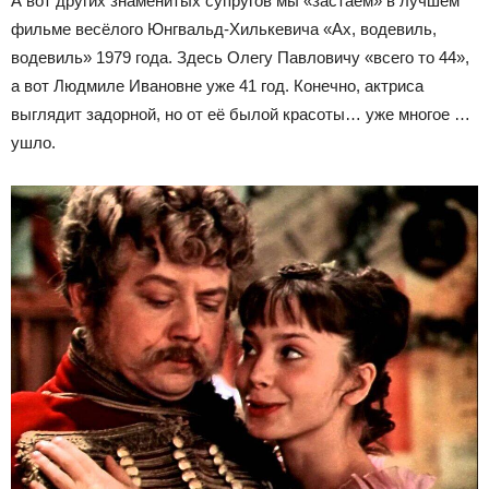
А вот других знаменитых супругов мы «застаём» в лучшем
фильме весёлого Юнгвальд-Хилькевича «Ах, водевиль,
водевиль» 1979 года. Здесь Олегу Павловичу «всего то 44»,
а вот Людмиле Ивановне уже 41 год. Конечно, актриса
выглядит задорной, но от её былой красоты… уже многое …
ушло.