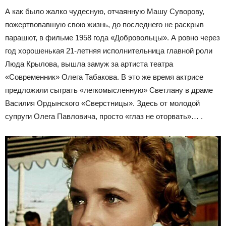
А как было жалко чудесную, отчаянную Машу Суворову,
пожертвовавшую свою жизнь, до последнего не раскрыв
парашют, в фильме 1958 года «Добровольцы». А ровно через
год хорошенькая 21-летняя исполнительница главной роли
Люда Крылова, вышла замуж за артиста театра
«Современник» Олега Табакова. В это же время актрисе
предложили сыграть «легкомысленную» Светлану в драме
Василия Ордынского «Сверстницы». Здесь от молодой
супруги Олега Павловича, просто «глаз не оторвать»… .