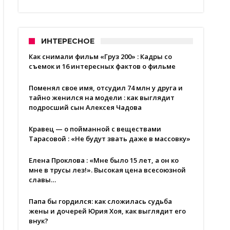
ИНТЕРЕСНОЕ
Как снимали фильм «Груз 200» : Кадры со
съемок и 16 интересных фактов о фильме
Поменял свое имя, отсудил 74 млн у друга и
тайно женился на модели : как выглядит
подросший сын Алексея Чадова
Кравец — о пойманной с веществами
Тарасовой : «Не будут звать даже в массовку»
Елена Проклова : «Мне было 15 лет, а он ко
мне в трусы лез!». Высокая цена всесоюзной
славы…
Папа бы гордился: как сложилась судьба
жены и дочерей Юрия Хоя, как выглядит его
внук?