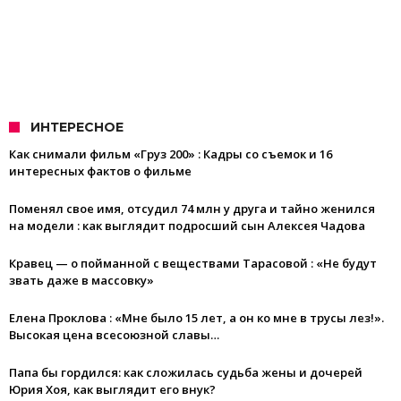
ИНТЕРЕСНОЕ
Как снимали фильм «Груз 200» : Кадры со съемок и 16
интересных фактов о фильме
Поменял свое имя, отсудил 74 млн у друга и тайно женился
на модели : как выглядит подросший сын Алексея Чадова
Кравец — о пойманной с веществами Тарасовой : «Не будут
звать даже в массовку»
Елена Проклова : «Мне было 15 лет, а он ко мне в трусы лез!».
Высокая цена всесоюзной славы…
Папа бы гордился: как сложилась судьба жены и дочерей
Юрия Хоя, как выглядит его внук?