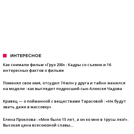
ИНТЕРЕСНОЕ
Как снимали фильм «Груз 200» : Кадры со съемок и 16
интересных фактов о фильме
Поменял свое имя, отсудил 74 млн у друга и тайно женился
на модели : как выглядит подросший сын Алексея Чадова
Кравец — о пойманной с веществами Тарасовой : «Не будут
звать даже в массовку»
Елена Проклова : «Мне было 15 лет, а он ко мне в трусы лез!».
Высокая цена всесоюзной славы…