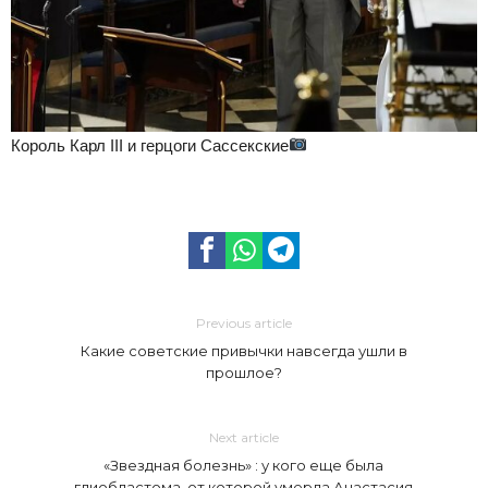
Король Карл III и герцоги Сассекские
Previous article
Какие советские привычки навсегда ушли в
прошлое?
Next article
«Звездная болезнь» : у кого еще была
глиобластома, от которой умерла Анастасия