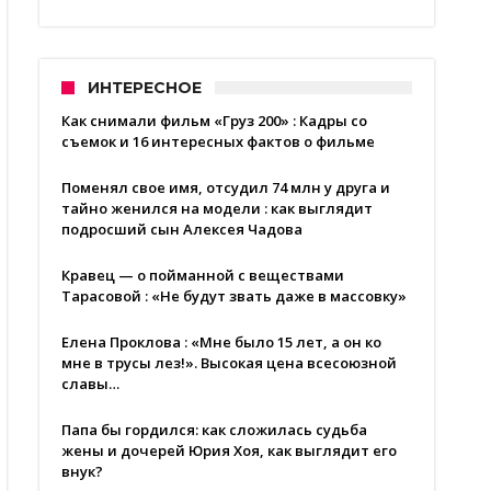
ИНТЕРЕСНОЕ
Как снимали фильм «Груз 200» : Кадры со
съемок и 16 интересных фактов о фильме
Поменял свое имя, отсудил 74 млн у друга и
тайно женился на модели : как выглядит
подросший сын Алексея Чадова
Кравец — о пойманной с веществами
Тарасовой : «Не будут звать даже в массовку»
Елена Проклова : «Мне было 15 лет, а он ко
мне в трусы лез!». Высокая цена всесоюзной
славы…
Папа бы гордился: как сложилась судьба
жены и дочерей Юрия Хоя, как выглядит его
внук?