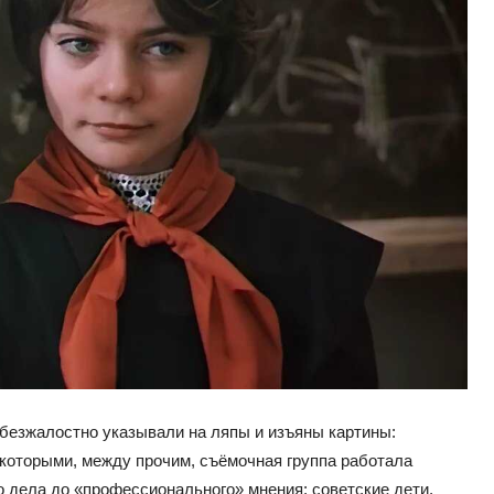
 безжалостно указывали на ляпы и изъяны картины:
которыми, между прочим, съёмочная группа работала
 дела до «профессионального» мнения: советские дети,