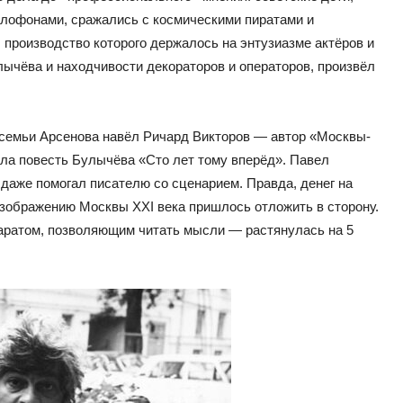
елофонами, сражались с космическими пиратами и
роизводство которого держалось на энтузиазме актёров и
ычёва и находчивости декораторов и операторов, произвёл
семьи Арсенова навёл Ричард Викторов — автор «Москвы-
ла повесть Булычёва «Сто лет тому вперёд». Павел
 даже помогал писателю со сценарием. Правда, денег на
изображению Москвы XXI века пришлось отложить в сторону.
аратом, позволяющим читать мысли — растянулась на 5