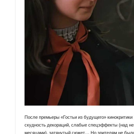
После премьеры «Гостьи из будущего» кинокритики
скудность декораций, слабые спецэффекты (над не
месяцами), затянутый сюжет… Но зрителям не было