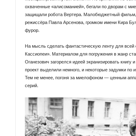
охваченные «алисоманией», бегали по дворам с ми
защищали робота Вертера. Малобюджетный фильм, п
режиссёра Павла Арсенова, громком имени Кира Бул
фурор.
На мысль сделать фантастическую ленту для всей 
Кассиопеи». Материалом для погружения в жанр ста
Оганезович загорелся идеей экранизировать книгу и
проект выделили немного, и некоторые задумки по 
Тем не менее, погоня за миелофоном — ценным апп
серий.