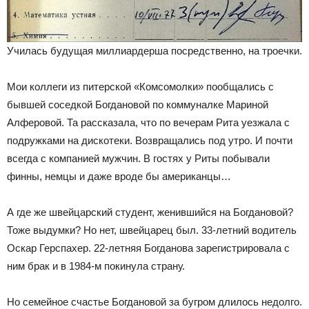
Училась будущая миллиардерша посредственно, на троечки.
Мои коллеги из питерской «Комсомолки» пообщались с
бывшей соседкой Богдановой по коммуналке Мариной
Алферовой. Та рассказала, что по вечерам Рита уезжала с
подружками на дискотеки. Возвращались под утро. И почти
всегда с компанией мужчин. В гостях у Риты побывали
финны, немцы и даже вроде бы американцы…
А где же швейцарский студент, женившийся на Богдановой?
Тоже выдумки? Но нет, швейцарец был. 33-летний водитель
Оскар Герспахер. 22-летняя Богданова зарегистрировала с
ним брак и в 1984-м покинула страну.
Но семейное счастье Богдановой за бугром длилось недолго.