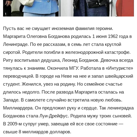
Пусть вас не смущает иноземная фамилия героини.
Маргарита Олеговна Богданова родилась 1 июня 1962 года в
Ленинграде. По ее рассказам, в семь лет стала круглой
сиротой. Родители погибли в железнодорожной катастрофе.
Риту воспитывал дедушка, Леонид Богданов. Девочка всегда
тянулась к знаниям. Окончила МГУ. Работала в «Интуристе»
переводчицей. В городе на Неве на нее и запал швейцарский
студент. Женился, увез на родину. Но семейное счастье
длилось недолго. После развода Маргарита осталась на
Западе. В самолете случайно встретила новую любовь.
Миллиардера. Он предложил руку и сердце. Так ленинградка
Богданова стала Луи-Дрейфус. Родила мужу троих сыновей.
В 2009-м супруг умер, завещав ей все свое состояние —
свыше 8 миллиардов долларов.