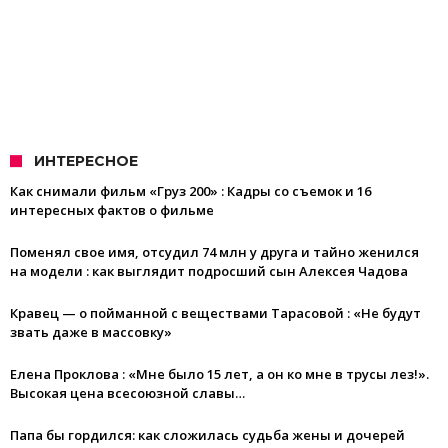
ИНТЕРЕСНОЕ
Как снимали фильм «Груз 200» : Кадры со съемок и 16
интересных фактов о фильме
Поменял свое имя, отсудил 74 млн у друга и тайно женился
на модели : как выглядит подросший сын Алексея Чадова
Кравец — о пойманной с веществами Тарасовой : «Не будут
звать даже в массовку»
Елена Проклова : «Мне было 15 лет, а он ко мне в трусы лез!».
Высокая цена всесоюзной славы…
Папа бы гордился: как сложилась судьба жены и дочерей