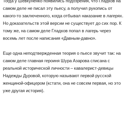
Тогда у Шевкуненко появились подозрения, что Гладков на
самом деле не писал эту пьесу, а получил рукопись от
какого-то заключенного, когда отбывал наказание в лагерях.
Но доказательств этой версии не существует до сих пор. К
тому же, на самом деле Гладков попал в лагерь через
восемь лет после написания «Давным-давно».
Еще одна неподтвержденная теория о пьесе звучит так: на
самом деле главная героиня Шура Азарова списана с
реальной исторической личности – кавалерист-девицы
Надежды Дуровой, которую называют первой русской
женщиной-офицером (кстати, она не совсем первая, но это
уже другая история).