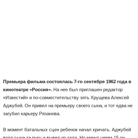
Премьера фильма состоялась 7-го сентября 1962 года в
кинотеатре «Россия».
На нее был приглашен редактор
«Известий» и по-совместительству зять Хрущева Алексей
Аджубей. Он привел на премьеру своего сына, и тот едва не
загубил карьеру Рязанова.
В момент батальных сцен ребенок начал кричать. Аджубей
взял сына за руку и вывел из зала. Но минут через 15 он