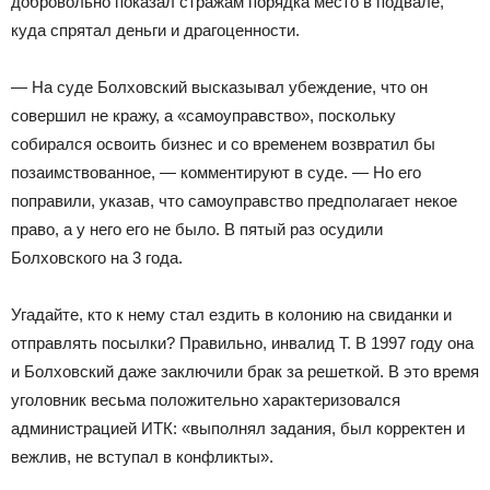
добровольно показал стражам порядка место в подвале,
куда спрятал деньги и драгоценности.
— На суде Болховский высказывал убеждение, что он
совершил не кражу, а «самоуправство», поскольку
собирался освоить бизнес и со временем возвратил бы
позаимствованное, — комментируют в суде. — Но его
поправили, указав, что самоуправство предполагает некое
право, а у него его не было. В пятый раз осудили
Болховского на 3 года.
Угадайте, кто к нему стал ездить в колонию на свиданки и
отправлять посылки? Правильно, инвалид Т. В 1997 году она
и Болховский даже заключили брак за решеткой. В это время
уголовник весьма положительно характеризовался
администрацией ИТК: «выполнял задания, был корректен и
вежлив, не вступал в конфликты».