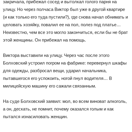
закричала, прибежал сосед и вытолкал голого парня на
улицу. Но через полчаса Виктор был уже в другой квартире
(и как только его туда пустили?), где снова начал обнимать и
целовать хозяйку, повалил ее на пол, полез под платье…
Неизвестно, чем все это могло закончиться, если бы не брат
этой женщины. Он прибежал на помощь.
Виктора выставили на улицу. Через час после этого
Болховский устроил погром на фабрике: перевернул шкафы
для одежды, разбросал вещи, ударил начальника,
пытавшегося его успокоить, ногой пнул водителя… В
милицейскую машину его сажали связанным.
На суде Болховский заявил: мол, во всем виноват алкоголь,
а он, дескать, не помнит, почему оказался голым и как
пытался изнасиловать женщин.