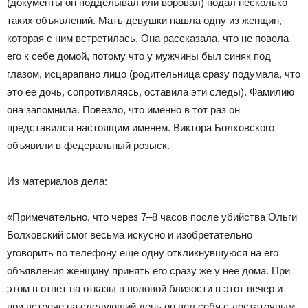
(документы он подделывал или воровал) подал несколько
таких объявлений. Мать девушки нашла одну из женщин,
которая с ним встретилась. Она рассказала, что не повела
его к себе домой, потому что у мужчины был синяк под
глазом, исцарапано лицо (родительница сразу подумала, что
это ее дочь, сопротивляясь, оставила эти следы). Фамилию
она запомнила. Повезло, что именно в тот раз он
представился настоящим именем. Виктора Болховского
объявили в федеральный розыск.
Из материалов дела:
«Примечательно, что через 7–8 часов после убийства Ольги
Болховский смог весьма искусно и изобретательно
уговорить по телефону еще одну откликнувшуюся на его
объявления женщину принять его сразу же у нее дома. При
этом в ответ на отказы в половой близости в этот вечер и
при встрече на следующий день он вел себя с достаточным