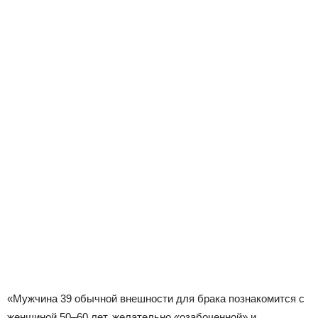
«Мужчина 39 обычной внешности для брака познакомится с
женщиной 50–60 лет, желательно «озабоченной» и