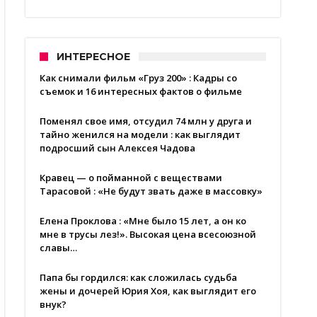
ИНТЕРЕСНОЕ
Как снимали фильм «Груз 200» : Кадры со
съемок и 16 интересных фактов о фильме
Поменял свое имя, отсудил 74 млн у друга и
тайно женился на модели : как выглядит
подросший сын Алексея Чадова
Кравец — о пойманной с веществами
Тарасовой : «Не будут звать даже в массовку»
Елена Проклова : «Мне было 15 лет, а он ко
мне в трусы лез!». Высокая цена всесоюзной
славы…
Папа бы гордился: как сложилась судьба
жены и дочерей Юрия Хоя, как выглядит его
внук?