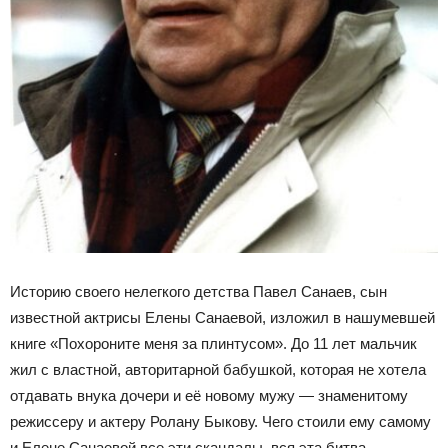
Историю своего нелегкого детства Павел Санаев, сын
известной актрисы Елены Санаевой, изложил в нашумевшей
книге «Похороните меня за плинтусом». До 11 лет мальчик
жил с властной, авторитарной бабушкой, которая не хотела
отдавать внука дочери и её новому мужу — знаменитому
режиссеру и актеру Ролану Быкову. Чего стоили ему самому
и Елене Санаевой все эти скандалы, вся эта битва —