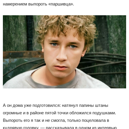
намерением выпороть «паршивца».
А он дома уже подготовился: натянул папины штаны
огромные и в районе пятой точки обложился подушками.
Выпороть его я так и не смогла, только поцеловала в
кудрявую головку, — рассказывала в одном из интервью