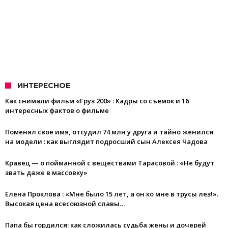
ИНТЕРЕСНОЕ
Как снимали фильм «Груз 200» : Кадры со съемок и 16
интересных фактов о фильме
Поменял свое имя, отсудил 74 млн у друга и тайно женился
на модели : как выглядит подросший сын Алексея Чадова
Кравец — о пойманной с веществами Тарасовой : «Не будут
звать даже в массовку»
Елена Проклова : «Мне было 15 лет, а он ко мне в трусы лез!».
Высокая цена всесоюзной славы…
Папа бы гордился: как сложилась судьба жены и дочерей