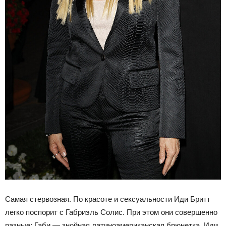
Самая стервозная. По красоте и сексуальности Иди Бритт
легко поспорит с Габриэль Солис. При этом они совершенно
разные: Габи — знойная латиноамериканская брюнетка, Иди