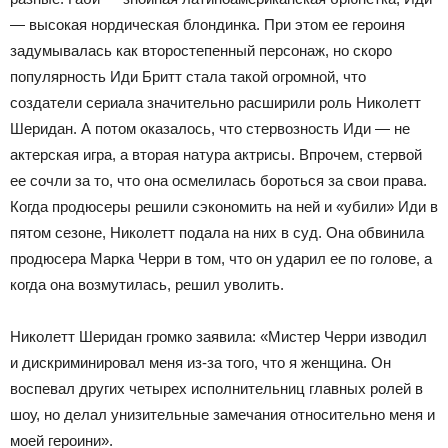
— высокая нордическая блондинка. При этом ее героиня
задумывалась как второстепенный персонаж, но скоро
популярность Иди Бритт стала такой огромной, что
создатели сериала значительно расширили роль Николетт
Шеридан. А потом оказалось, что стервозность Иди — не
актерская игра, а вторая натура актрисы. Впрочем, стервой
ее сочли за то, что она осмелилась бороться за свои права.
Когда продюсеры решили сэкономить на ней и «убили» Иди в
пятом сезоне, Николетт подала на них в суд. Она обвинила
продюсера Марка Черри в том, что он ударил ее по голове, а
когда она возмутилась, решил уволить.
Николетт Шеридан громко заявила: «Мистер Черри изводил
и дискриминировал меня из-за того, что я женщина. Он
воспевал других четырех исполнительниц главных ролей в
шоу, но делал унизительные замечания относительно меня и
моей героини».