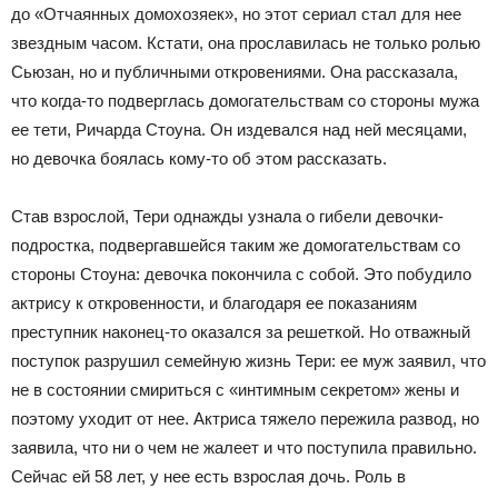
до «Отчаянных домохозяек», но этот сериал стал для нее
звездным часом. Кстати, она прославилась не только ролью
Сьюзан, но и публичными откровениями. Она рассказала,
что когда-то подверглась домогательствам со стороны мужа
ее тети, Ричарда Стоуна. Он издевался над ней месяцами,
но девочка боялась кому-то об этом рассказать.
Став взрослой, Тери однажды узнала о гибели девочки-
подростка, подвергавшейся таким же домогательствам со
стороны Стоуна: девочка покончила с собой. Это побудило
актрису к откровенности, и благодаря ее показаниям
преступник наконец-то оказался за решеткой. Но отважный
поступок разрушил семейную жизнь Тери: ее муж заявил, что
не в состоянии смириться с «интимным секретом» жены и
поэтому уходит от нее. Актриса тяжело пережила развод, но
заявила, что ни о чем не жалеет и что поступила правильно.
Сейчас ей 58 лет, у нее есть взрослая дочь. Роль в