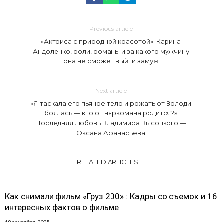
Previous article
«Актриса с природной красотой»: Карина
Андоленко, роли, романы и за какого мужчину
она не сможет выйти замуж
Next article
«Я таскала его пьяное тело и рожать от Володи
боялась — кто от наркомана родится?»
Последняя любовь Владимира Высоцкого —
Оксана Афанасьева
RELATED ARTICLES
Как снимали фильм «Груз 200» : Кадры со съемок и 16
интересных фактов о фильме
19 сентября, 2025