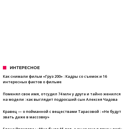
ИНТЕРЕСНОЕ
Как снимали фильм «Груз 200» : Кадры со съемок и 16
интересных фактов о фильме
Поменял свое имя, отсудил 74 млн у друга и тайно женился
на модели : как выглядит подросший сын Алексея Чадова
Кравец — о пойманной с веществами Тарасовой : «Не будут
звать даже в массовку»
Елена Проклова : «Мне было 15 лет, а он ко мне в трусы лез!».