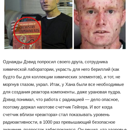
Однажды Дэвид попросил своего друга, сотрудника
химической лаборатории, украсть для него бериллий (как
будто бы для коллекции химических элементов), и тот, не
моргнув глазом, украл. Итак, у Хана были все необходимые
для создания реактора компоненты, даже урановая пудра.
Дэвид понимал, что работа с радиацией — дело опасное,
поэтому держал наготове счетчик Гейгера. И вот когда
счетчик вблизи «реактора» стал показывать уровень
радиоактивности, в 1000 раз превышающий безопасное
значение, подросток забеспокоился. Он решил, что здоровье