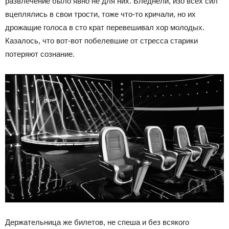
развлечение было явно не для них. Бледнели, изо всех сил
вцеплялись в свои трости, тоже что-то кричали, но их
дрожащие голоса в сто крат перевешивал хор молодых.
Казалось, что вот-вот побелевшие от стресса старики
потеряют сознание.
Держательница же билетов, не спеша и без всякого