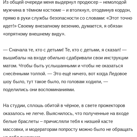
Из общей очереди меня выдернул продюсер – немолодой
мужчина в тёмном костюме – и втолкнул, отодвинув кордон,
прямо в руки службы безопасности со словами: «Этот точно
идет!» Своему внезапному везению, думается, я обязан
«опрятному внешнему виду».
— Сначала те, кто с детьми! Те, кто с детьми, я сказал! —
вышибалы на входе обильно сдабривали свои инструкции
матом. Чтобы быть услышанными и чтобы не оказаться
снесёнными толпой. — Это ещё ничего, вот когда Ледовое
шоу было, тут такое было, по головам ходили, —
поделились они воспоминаниями.
На студии, сплошь обитой в чёрное, в свете прожекторов
оказалось не легче. Выяснилось, что полученные на входе
белые браслеты – причисляли тебя к низшей касте
массовки, и модераторам попросту можно было не обращать