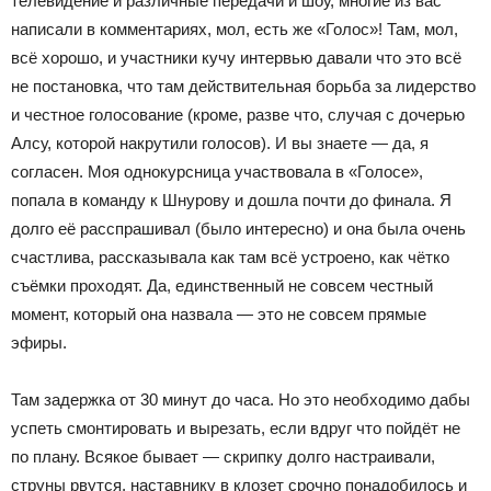
телевидение и различные передачи и шоу, многие из вас
написали в комментариях, мол, есть же «Голос»! Там, мол,
всё хорошо, и участники кучу интервью давали что это всё
не постановка, что там действительная борьба за лидерство
и честное голосование (кроме, разве что, случая с дочерью
Алсу, которой накрутили голосов). И вы знаете — да, я
согласен. Моя однокурсница участвовала в «Голосе»,
попала в команду к Шнурову и дошла почти до финала. Я
долго её расспрашивал (было интересно) и она была очень
счастлива, рассказывала как там всё устроено, как чётко
съёмки проходят. Да, единственный не совсем честный
момент, который она назвала — это не совсем прямые
эфиры.
Там задержка от 30 минут до часа. Но это необходимо дабы
успеть смонтировать и вырезать, если вдруг что пойдёт не
по плану. Всякое бывает — скрипку долго настраивали,
струны рвутся, наставнику в клозет срочно понадобилось и