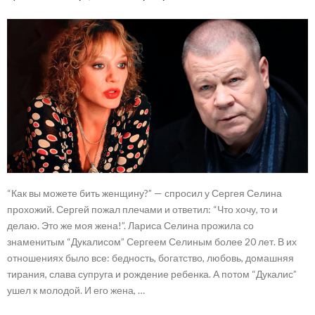
“Как вы можете бить женщину?” — спросил у Сергея Селина
прохожий. Сергей пожал плечами и ответил: “Что хочу, то и
делаю. Это же моя жена!”. Лариса Селина прожила со
знаменитым “Дукалисом” Сергеем Селиным более 20 лет. В их
отношениях было все: бедность, богатство, любовь, домашняя
тирания, слава супруга и рождение ребенка. А потом “Дукалис”
ушел к молодой. И его жена, …