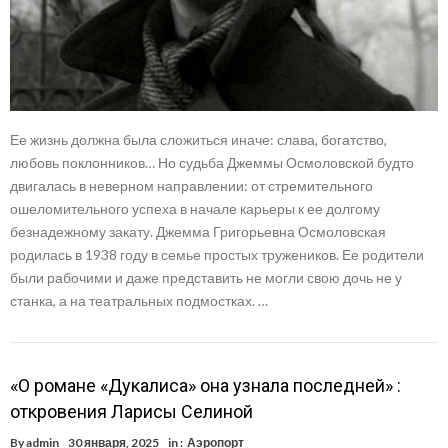
Ее жизнь должна была сложиться иначе: слава, богатство,
любовь поклонников… Но судьба Джеммы Осмоловской будто
двигалась в неверном направлении: от стремительного
ошеломительного успеха в начале карьеры к ее долгому
безнадежному закату. Джемма Григорьевна Осмоловская
родилась в 1938 году в семье простых тружеников. Ее родители
были рабочими и даже представить не могли свою дочь не у
станка, а на театральных подмостках. …
«О романе «Дукалиса» она узнала последней» :
откровения Ларисы Селиной
By
admin
30 января, 2025
in :
Аэропорт