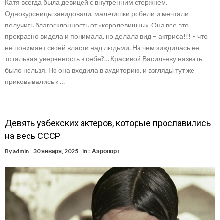
Катя всегда была девицей с внутренним стержнем.
Однокурсницы завидовали, мальчишки робели и мечтали
получить благосклонность от «королевишны». Она все это
прекрасно видела и понимала, но делала вид – актриса!!! – что
не понимает своей власти над людьми. На чем зиждилась ее
тотальная уверенность в себе?… Красивой Васильеву назвать
было нельзя. Но она входила в аудиторию, и взгляды тут же
приковывались к …
Девять узбекских актеров, которые прославились
на весь СССР
By
admin
30 января, 2025
in :
Аэропорт