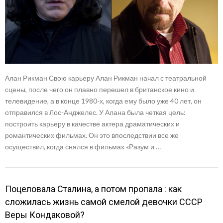
Алан Рикман Свою карьеру Алан Рикман начал с театральной
сцены, после чего он плавно перешел в британское кино и
телевидение, а в конце 1980-х, когда ему было уже 40 лет, он
отправился в Лос-Анджелес. У Алана была четкая цель:
построить карьеру в качестве актера драматических и
романтических фильмах. Он это впоследствии все же
осуществил, когда снялся в фильмах «Разум и …
Поцеловала Сталина, а потом пропала : как
сложилась жизнь самой смелой девочки СССР
Веры Кондаковой?