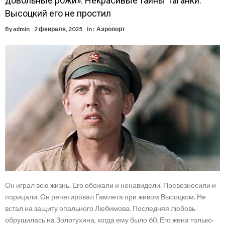
довольные рожи». Некрасивые тайны Таганки.
Высоцкий его не простил
By
admin
2 февраля, 2025
in :
Аэропорт
Он играл всю жизнь. Его обожали и ненавидели. Превозносили и
порицали. Он репетировал Гамлета при живом Высоцком. Не
встал на защиту опального Любимова. Последняя любовь
обрушилась на Золотухина, когда ему было 60. Его жена только-