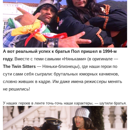
А вот реальный успех к братья Пол пришел в 1994-м
году.
Вместе с теми самыми «Няньками» (в оригинале —
The
Twin Sitters
— Няньки-близнецы), где наши герои по
сути сами себя сыграли: брутальных юморных качменов,
словно живших в кадре. Им даже имена режиссеры менять
не решились!
У наших героев в ленте точь-точь наши характеры, — шутили братья.