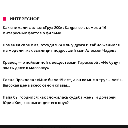
ИНТЕРЕСНОЕ
Как снимали фильм «Груз 200» : Кадры со съемок и 16
интересных фактов о фильме
Поменял свое имя, отсудил 74 млн у друга и тайно женился
на модели : как выглядит подросший сын Алексея Чадова
Кравец — о пойманной с веществами Тарасовой : «Не будут
звать даже в массовку»
Елена Проклова : «Мне было 15 лет, а он ко мне в трусы лез!».
Высокая цена всесоюзной славы…
Папа бы гордился: как сложилась судьба жены и дочерей
Юрия Хоя, как выглядит его внук?