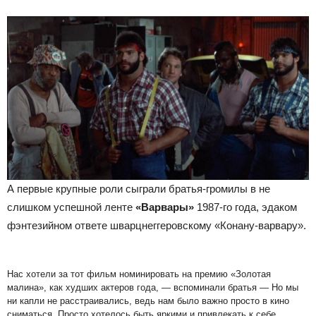
А первые крупные роли сыграли братья-громилы в не
слишком успешной ленте
«Варвары»
1987-го года, эдаком
фэнтезийном ответе шварцнеггеровскому «Конану-варвару».
Нас хотели за тот фильм номинировать на премию «Золотая
малина», как худших актеров года, — вспоминали братья — Но мы
ни капли не расстраивались, ведь нам было важно просто в кино
сниматься. Просто хотелось быть яркими и привлекать к себе