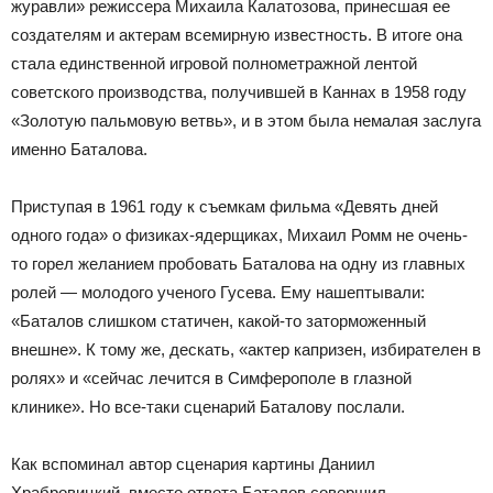
журавли» режиссера Михаила Калатозова, принесшая ее
создателям и актерам всемирную известность. В итоге она
стала единственной игровой полнометражной лентой
советского производства, получившей в Каннах в 1958 году
«Золотую пальмовую ветвь», и в этом была немалая заслуга
именно Баталова.
Приступая в 1961 году к съемкам фильма «Девять дней
одного года» о физиках-ядерщиках, Михаил Ромм не очень-
то горел желанием пробовать Баталова на одну из главных
ролей — молодого ученого Гусева. Ему нашептывали:
«Баталов слишком статичен, какой-то заторможенный
внешне». К тому же, дескать, «актер капризен, избирателен в
ролях» и «сейчас лечится в Симферополе в глазной
клинике». Но все-таки сценарий Баталову послали.
Как вспоминал автор сценария картины Даниил
Храбровицкий, вместо ответа Баталов совершил