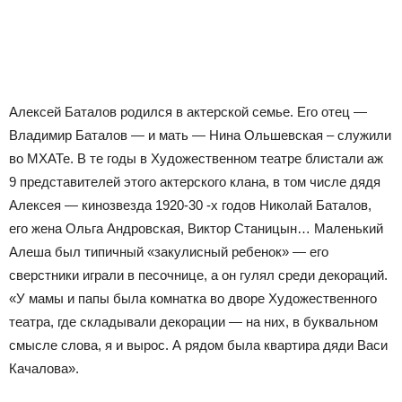
Алексей Баталов родился в актерской семье. Его отец —
Владимир Баталов — и мать — Нина Ольшевская – служили
во МХАТе. В те годы в Художественном театре блистали аж
9 представителей этого актерского клана, в том числе дядя
Алексея — кинозвезда 1920-30 -х годов Николай Баталов,
его жена Ольга Андровская, Виктор Станицын… Маленький
Алеша был типичный «закулисный ребенок» — его
сверстники играли в песочнице, а он гулял среди декораций.
«У мамы и папы была комнатка во дворе Художественного
театра, где складывали декорации — на них, в буквальном
смысле слова, я и вырос. А рядом была квартира дяди Васи
Качалова».