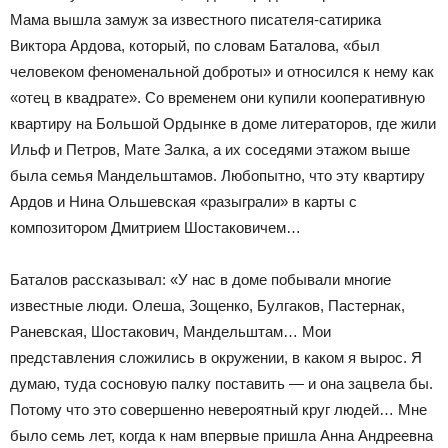
Мама вышла замуж за известного писателя-сатирика
Виктора Ардова, который, по словам Баталова, «был
человеком феноменальной доброты» и относился к нему как
«отец в квадрате». Со временем они купили кооперативную
квартиру на Большой Ордынке в доме литераторов, где жили
Ильф и Петров, Мате Залка, а их соседями этажом выше
была семья Мандельштамов. Любопытно, что эту квартиру
Ардов и Нина Ольшевская «разыграли» в карты с
композитором Дмитрием Шостаковичем…
Баталов рассказывал: «У нас в доме побывали многие
известные люди. Олеша, Зощенко, Булгаков, Пастернак,
Раневская, Шостакович, Мандельштам… Мои
представления сложились в окружении, в каком я вырос. Я
думаю, туда сосновую палку поставить — и она зацвела бы.
Потому что это совершенно невероятный круг людей… Мне
было семь лет, когда к нам впервые пришла Анна Андреевна