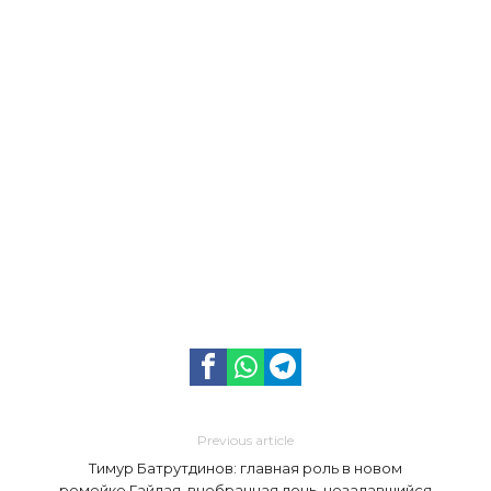
Previous article
Тимур Батрутдинов: главная роль в новом
ремейке Гайдая, внебрачная дочь, незадавшийся