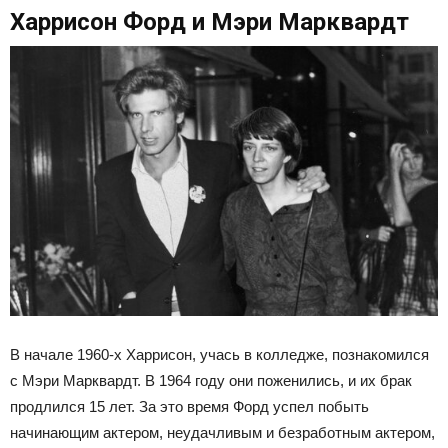
Харрисон Форд и Мэри Марквардт
В начале 1960-х Харрисон, учась в колледже, познакомился
с Мэри Марквардт. В 1964 году они поженились, и их брак
продлился 15 лет. За это время Форд успел побыть
начинающим актером, неудачливым и безработным актером,