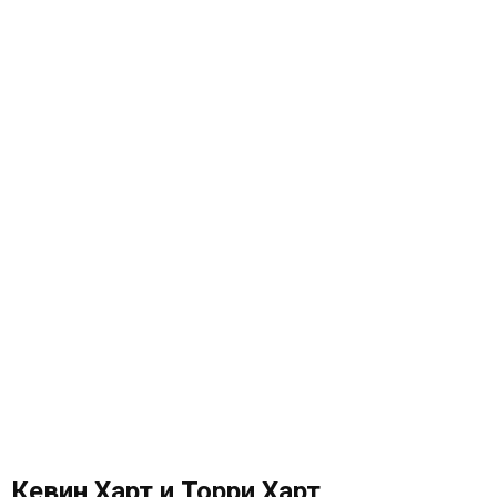
Кевин Харт и Торри Харт