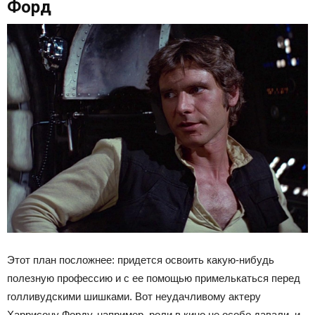
Форд
Этот план посложнее: придется освоить какую-нибудь
полезную профессию и с ее помощью примелькаться перед
голливудскими шишками. Вот неудачливому актеру
Харрисону Форду, например, роли в кино не особо давали, и