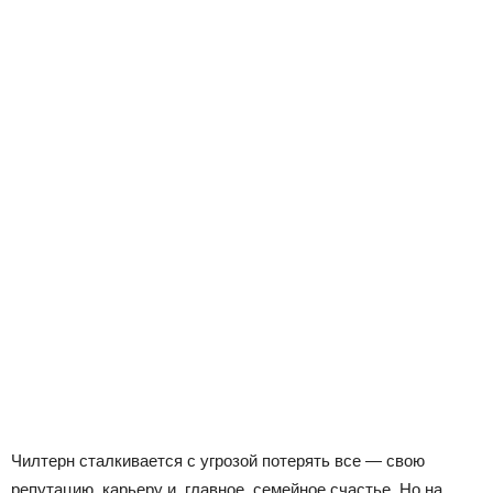
Чилтерн сталкивается с угрозой потерять все — свою
репутацию, карьеру и, главное, семейное счастье. Но на