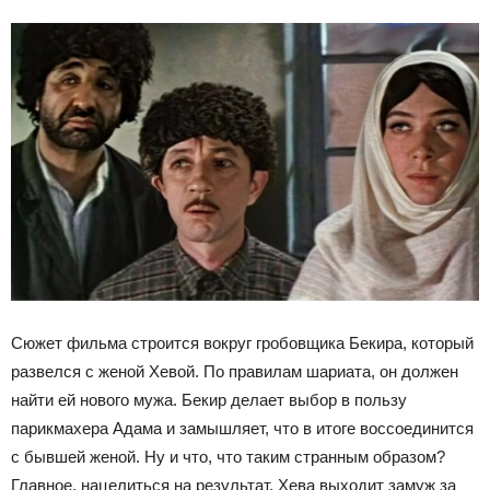
Сюжет фильма строится вокруг гробовщика Бекира, который
развелся с женой Хевой. По правилам шариата, он должен
найти ей нового мужа. Бекир делает выбор в пользу
парикмахера Адама и замышляет, что в итоге воссоединится
с бывшей женой. Ну и что, что таким странным образом?
Главное, нацелиться на результат. Хева выходит замуж за