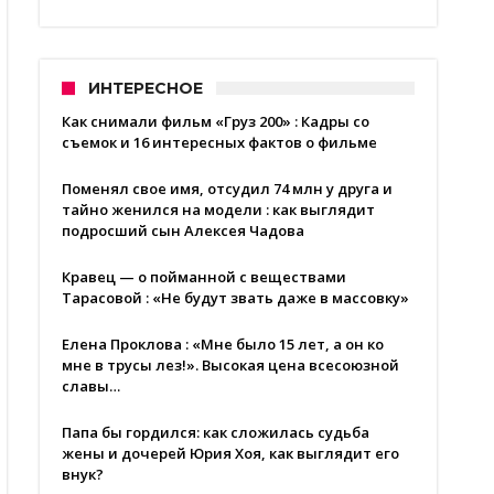
ИНТЕРЕСНОЕ
Как снимали фильм «Груз 200» : Кадры со
съемок и 16 интересных фактов о фильме
Поменял свое имя, отсудил 74 млн у друга и
тайно женился на модели : как выглядит
подросший сын Алексея Чадова
Кравец — о пойманной с веществами
Тарасовой : «Не будут звать даже в массовку»
Елена Проклова : «Мне было 15 лет, а он ко
мне в трусы лез!». Высокая цена всесоюзной
славы…
Папа бы гордился: как сложилась судьба
жены и дочерей Юрия Хоя, как выглядит его
внук?