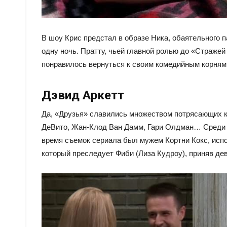
В шоу Крис предстал в образе Ника, обаятельного п
одну ночь. Пратту, чьей главной ролью до «Стражей
понравилось вернуться к своим комедийным корням
Дэвид Аркетт
Да, «Друзья» славились множеством потрясающих к
ДеВито, Жан-Клод Ван Дамм, Гари Олдман… Среди эт
время съемок сериала был мужем Кортни Кокс, исп
который преследует Фиби (Лиза Кудроу), приняв дев