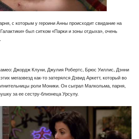
арня, с которым у героини Анны происходит свидание на
 Галактики» был ситком «Парки и зоны отдыха», очень
.
амео: Джордж Клуни, Джулия Робертс, Брюс Уиллис, Дэнни
их мегазвезд как-то затерялся Дэвид Аркетт, который во
олнительницы роли Моники. Он сыграл Малкольма, парня,
ушку за ее сестру-близнеца Урсулу.