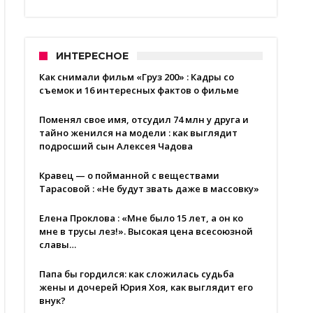
ИНТЕРЕСНОЕ
Как снимали фильм «Груз 200» : Кадры со
съемок и 16 интересных фактов о фильме
Поменял свое имя, отсудил 74 млн у друга и
тайно женился на модели : как выглядит
подросший сын Алексея Чадова
Кравец — о пойманной с веществами
Тарасовой : «Не будут звать даже в массовку»
Елена Проклова : «Мне было 15 лет, а он ко
мне в трусы лез!». Высокая цена всесоюзной
славы…
Папа бы гордился: как сложилась судьба
жены и дочерей Юрия Хоя, как выглядит его
внук?