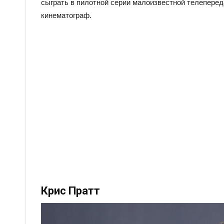
сыграть в пилотной серии малоизвестной телепереда
кинематограф.
Крис Пратт