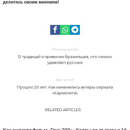
делитесь своим мнением!
Previous article
12 традиций и привычек бразильцев, что сильно
удивляют русских
Next article
Прошло 20 лет. Как изменились актёры сериала
«Кармелита»
RELATED ARTICLES
Как снимали фильм «Груз 200» : Кадры со съемок и 16