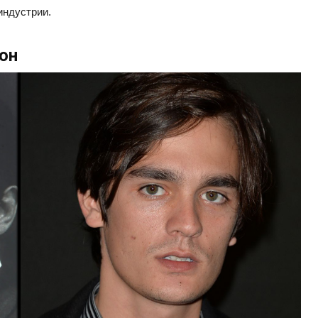
индустрии.
он