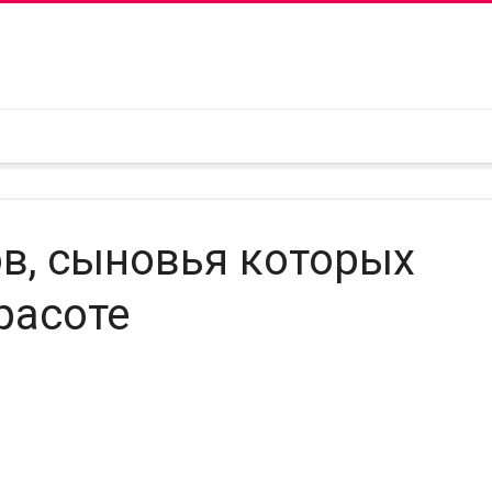
ов, сыновья которых
расоте