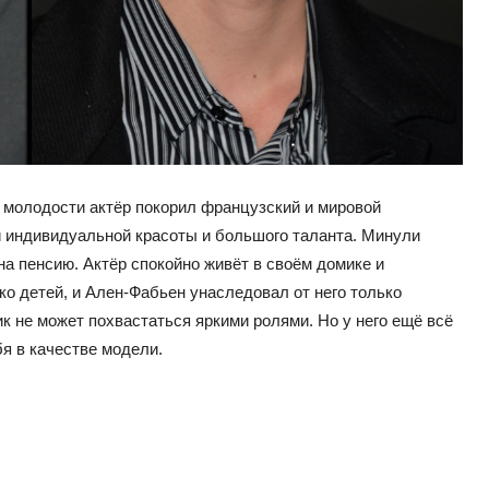
В молодости актёр покорил французский и мировой
ей индивидуальной красоты и большого таланта. Минули
 на пенсию. Актёр спокойно живёт в своём домике и
ко детей, и Ален-Фабьен унаследовал от него только
к не может похвастаться яркими ролями. Но у него ещё всё
бя в качестве модели.