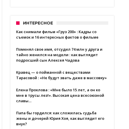
ИНТЕРЕСНОЕ
Как снимали фильм «Груз 200» : Кадры со
съемок и 16 интересных фактов о фильме
Поменял свое имя, отсудил 74 млн у друга и
тайно женился на модели : как выглядит
подросший сын Алексея Чадова
Кравец — о пойманной с веществами
Тарасовой : «Не будут звать даже в массовку»
Елена Проклова : «Мне было 15 лет, а он ко
мне в трусы лез!». Высокая цена всесоюзной
славы…
Папа бы гордился: как сложилась судьба
жены и дочерей Юрия Хоя, как выглядит его
внук?