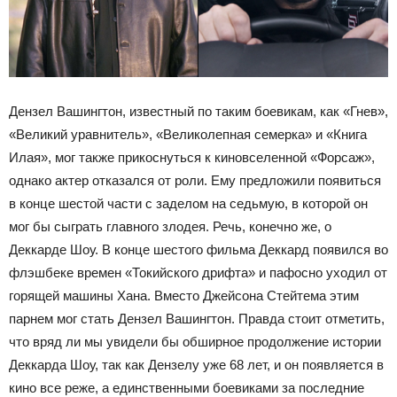
Дензел Вашингтон, известный по таким боевикам, как «Гнев»,
«Великий уравнитель», «Великолепная семерка» и «Книга
Илая», мог также прикоснуться к киновселенной «Форсаж»,
однако актер отказался от роли. Ему предложили появиться
в конце шестой части с заделом на седьмую, в которой он
мог бы сыграть главного злодея. Речь, конечно же, о
Деккарде Шоу. В конце шестого фильма Деккард появился во
флэшбеке времен «Токийского дрифта» и пафосно уходил от
горящей машины Хана. Вместо Джейсона Стейтема этим
парнем мог стать Дензел Вашингтон. Правда стоит отметить,
что вряд ли мы увидели бы обширное продолжение истории
Деккарда Шоу, так как Дензелу уже 68 лет, и он появляется в
кино все реже, а единственными боевиками за последние