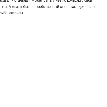
сивая и стильная. Может быть у нее по контракту свой
екта. А может быть ее собственный стиль так вдохновляет
вайбы актрисы.