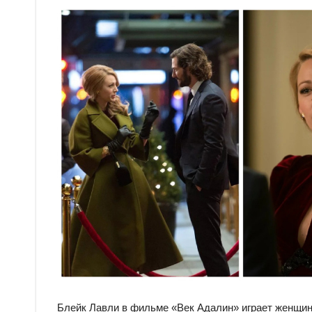
Блейк Лавли в фильме «Век Адалин» играет женщину,