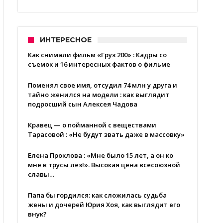
ИНТЕРЕСНОЕ
Как снимали фильм «Груз 200» : Кадры со
съемок и 16 интересных фактов о фильме
Поменял свое имя, отсудил 74 млн у друга и
тайно женился на модели : как выглядит
подросший сын Алексея Чадова
Кравец — о пойманной с веществами
Тарасовой : «Не будут звать даже в массовку»
Елена Проклова : «Мне было 15 лет, а он ко
мне в трусы лез!». Высокая цена всесоюзной
славы…
Папа бы гордился: как сложилась судьба
жены и дочерей Юрия Хоя, как выглядит его
внук?