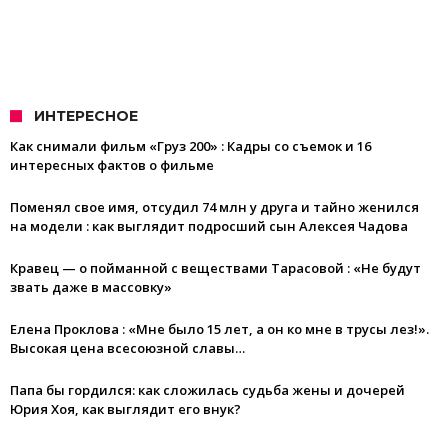
ИНТЕРЕСНОЕ
Как снимали фильм «Груз 200» : Кадры со съемок и 16
интересных фактов о фильме
Поменял свое имя, отсудил 74 млн у друга и тайно женился
на модели : как выглядит подросший сын Алексея Чадова
Кравец — о пойманной с веществами Тарасовой : «Не будут
звать даже в массовку»
Елена Проклова : «Мне было 15 лет, а он ко мне в трусы лез!».
Высокая цена всесоюзной славы…
Папа бы гордился: как сложилась судьба жены и дочерей
Юрия Хоя, как выглядит его внук?