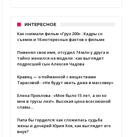
ИНТЕРЕСНОЕ
Как снимали фильм «Груз 200» : Кадры со
съемок и 16 интересных фактов о фильме
Поменял свое имя, отсудил 74 млн у друга и
тайно женился на модели : как выглядит
подросший сын Алексея Чадова
Кравец — о пойманной с веществами
Тарасовой : «Не будут звать даже в массовку»
Елена Проклова : «Мне было 15 лет, а он ко
мне в трусы лез!». Высокая цена всесоюзной
славы…
Папа бы гордился: как сложилась судьба
жены и дочерей Юрия Хоя, как выглядит его
внук?