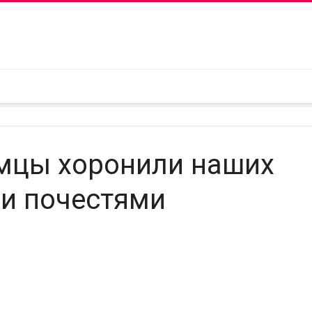
емцы хоронили наших
ми почестями