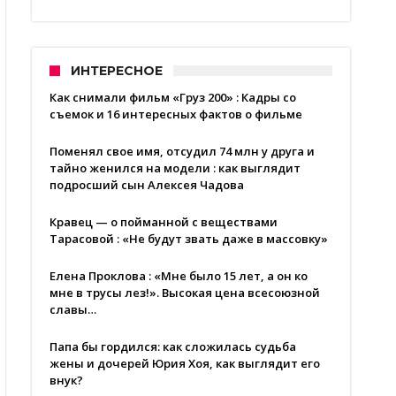
ИНТЕРЕСНОЕ
Как снимали фильм «Груз 200» : Кадры со
съемок и 16 интересных фактов о фильме
Поменял свое имя, отсудил 74 млн у друга и
тайно женился на модели : как выглядит
подросший сын Алексея Чадова
Кравец — о пойманной с веществами
Тарасовой : «Не будут звать даже в массовку»
Елена Проклова : «Мне было 15 лет, а он ко
мне в трусы лез!». Высокая цена всесоюзной
славы…
Папа бы гордился: как сложилась судьба
жены и дочерей Юрия Хоя, как выглядит его
внук?