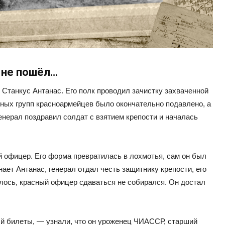
 не пошёл…
танкус Антанас. Его полк проводил зачистку захваченной
нных групп красноармейцев было окончательно подавлено, а
енерал поздравил солдат с взятием крепости и началась
й офицер. Его форма превратилась в лохмотья, сам он был
нает Антанас, генерал отдал честь защитнику крепости, его
лось, красный офицер сдаваться не собирался. Он достал
й билеты, — узнали, что он уроженец ЧИАССР, старший