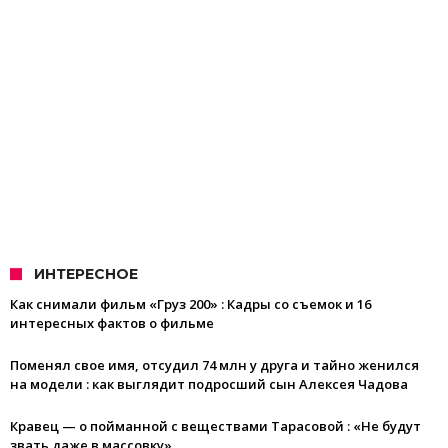
ИНТЕРЕСНОЕ
Как снимали фильм «Груз 200» : Кадры со съемок и 16
интересных фактов о фильме
Поменял свое имя, отсудил 74 млн у друга и тайно женился
на модели : как выглядит подросший сын Алексея Чадова
Кравец — о пойманной с веществами Тарасовой : «Не будут
звать даже в массовку»