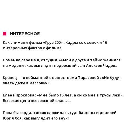
ИНТЕРЕСНОЕ
Как снимали фильм «Груз 200» : Кадры со съемок и 16
интересных фактов о фильме
Поменял свое имя, отсудил 74 млн у друга и тайно женился
на модели : как выглядит подросший сын Алексея Чадова
Кравец — о пойманной с веществами Тарасовой : «Не будут
звать даже в массовку»
Елена Проклова : «Мне было 15 лет, а он ко мне в трусы лез!».
Высокая цена всесоюзной славы…
Папа бы гордился: как сложилась судьба жены и дочерей
Юрия Хоя, как выглядит его внук?