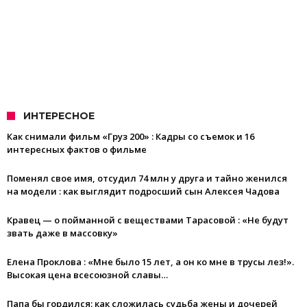
ИНТЕРЕСНОЕ
Как снимали фильм «Груз 200» : Кадры со съемок и 16
интересных фактов о фильме
Поменял свое имя, отсудил 74 млн у друга и тайно женился
на модели : как выглядит подросший сын Алексея Чадова
Кравец — о пойманной с веществами Тарасовой : «Не будут
звать даже в массовку»
Елена Проклова : «Мне было 15 лет, а он ко мне в трусы лез!».
Высокая цена всесоюзной славы…
Папа бы гордился: как сложилась судьба жены и дочерей