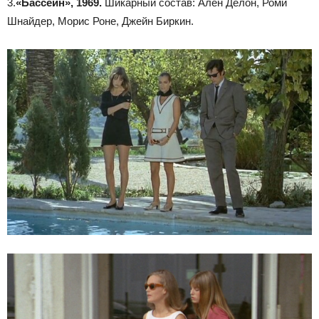
3.
«Бассейн», 1969.
Шикарный состав: Ален Делон, Роми
Шнайдер, Морис Роне, Джейн Биркин.